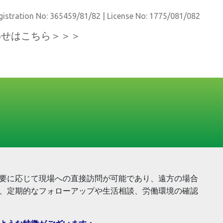
istration No: 365459/81/82 | License No: 1775/081/082
わせはこちら＞＞＞
要
に
応
じて
現場
への
直接訪問
が
可能
であり
、遠方
の
場合
、定期的
なフォローアップや
生活相談、労働環境
の
確認