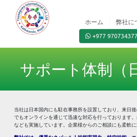
ホーム
弊社に
+977 97073437
サポート体制（
当社
は
日本国内
にも
駐在事務所
を
設置
しており
、来日後
でもオンラインを
通
じて
迅速
な
対応
を
行
っております
。
なども
実施
しています
。企業様
からのご
相談
にも
柔軟
に