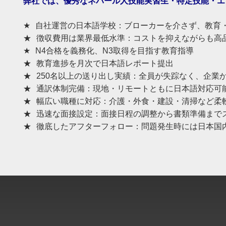
弊社では、
優秀なネパール人技能実習生・特定技能・
エ
★ 自社運営の日本語学校：ブローカーを介さず、教育
★ 徴収費用は業界最低水準：
コストを抑えながらも高
★ N4合格を義務化、N3取得を目指す教育指導
★ 教育進捗を月次で日本語レポート提出
★ 250名以上の送り出し実績：全員が失踪なく、企業
★ 通訳体制完備：現地・リモートともに日本語対応可
★ 幅広い職種に対応：介護・外食・建設・清掃など柔
★ 迅速な面接設定：面接日程の調整から書類準備まで
★ 徹底したアフターフォロー：
問題発生時には日本国