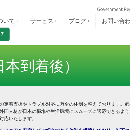
Government Reg
ついて
サービス
ブログ
お問い合
77
日本到着後）
の
定着支援
やトラブル
対応
に
万全
の
体制
を
整
えております
。必
外国人材
が
日本
の
職場
や
生活環境
にスムーズに
適応
できるよう
対応
いたします
。