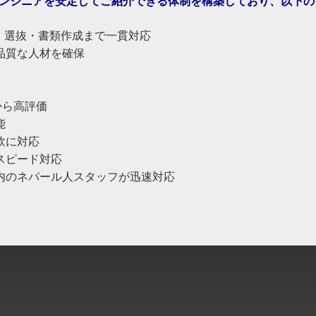
ンジニアを安定してご紹介できる体制を構築し
ており、
以下の
・選抜・
書類作
成まで一貫対応
品質な人材を確
保
から高評価
能
軟に対応
スピード対応
内のネパール人
スタッフが迅速対応